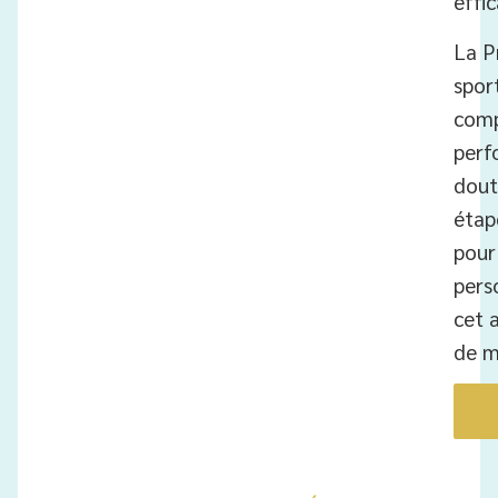
effi
La P
sport
comp
perf
dout
étap
pour 
pers
cet 
de m