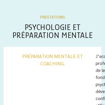
PRESTATIONS
PSYCHOLOGIE ET
PRÉPARATION MENTALE
PRÉPARATION MENTALE ET
J’ac
profe
COACHING.
de l
fond
psych
déve
conf